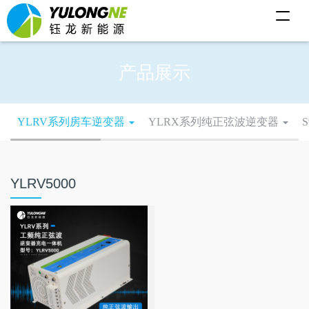
T
o
g
g
l
产品展示
e
n
a
v
i
YLRV系列房车逆变器
YLRX系列纯正弦波逆变器
g
a
t
i
o
n
YLRV5000