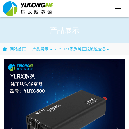
T
o
g
g
l
产品展示
e
n
a
v
i
网站首页
产品展示
YLRX系列纯正弦波逆变器
g
a
t
i
o
n