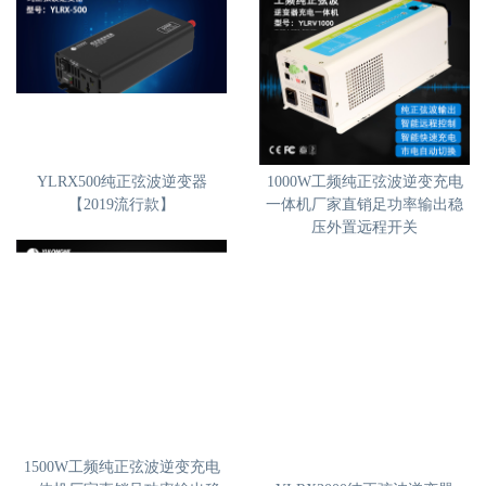
YLRX500纯正弦波逆变器
1000W工频纯正弦波逆变充电
【2019流行款】
一体机厂家直销足功率输出稳
压外置远程开关
1500W工频纯正弦波逆变充电