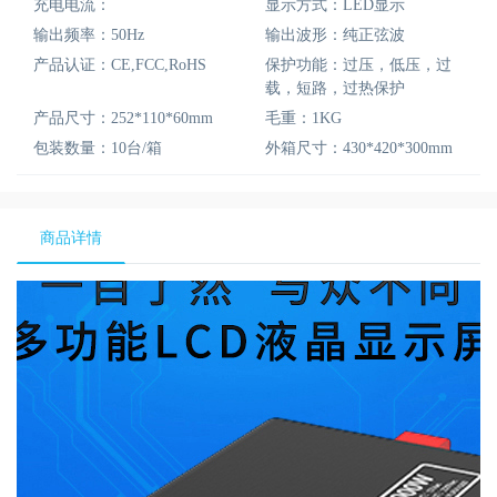
充电电流：
显示方式：LED显示
输出频率：50Hz
输出波形：纯正弦波
产品认证：CE,FCC,RoHS
保护功能：过压，低压，过
载，短路，过热保护
产品尺寸：252*110*60mm
毛重：1KG
包装数量：10台/箱
外箱尺寸：430*420*300mm
商品详情