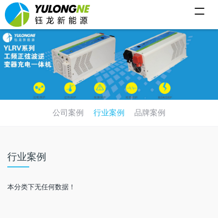
T
o
g
g
l
e
n
a
v
i
g
a
t
i
公司案例
行业案例
品牌案例
o
n
行业案例
本分类下无任何数据！