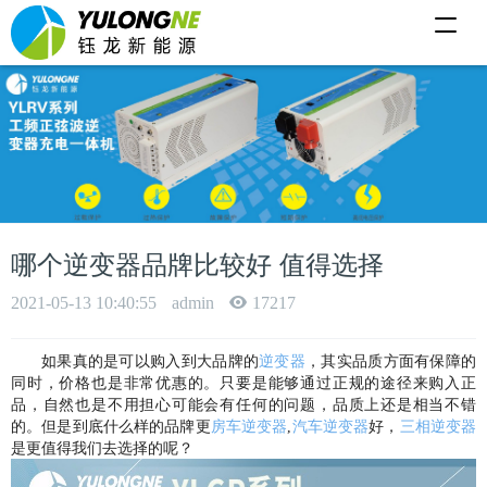
T
o
g
g
l
e
n
a
v
i
g
a
t
i
哪个逆变器品牌比较好 值得选择
o
n
2021-05-13 10:40:55
admin
17217
如果真的是可以购入到大品牌的
逆变器
，
其实品质方面有保障的
同时
，
价格也是非常优惠的
。
只要是能够通过正规的途径来购入正
品
，
自然也是不用担心可能会有任何的问题
，
品质上还是相当不错
的
。
但是到底什么样的品牌更
房车逆变器
,
汽车逆变器
好
，
三相逆变器
是更值得我们去选择的呢
？