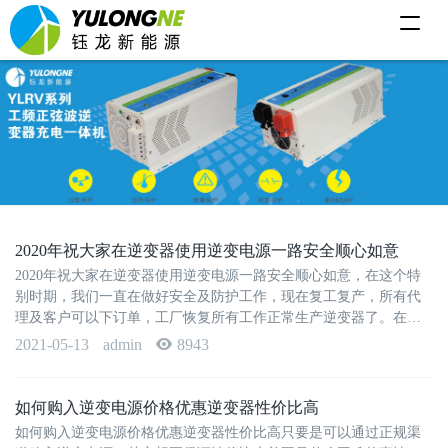
T
o
g
g
l
e
n
a
v
i
g
a
t
i
o
2020年祝大家在逆变器使用逆变电源一路安全顺心如意
n
2020年祝大家在逆变器使用逆变电源一路安全顺心如意，在这个特
别时期，我们一直在做好安全及防护工作，现在复工复产，所有代
理及客户可以下订单，工厂恢复所有工作正常生产逆变器了。在新
的不安的新年，包括春节···
2021-05-13
admin
8943
如何购入逆变电源价格优惠逆变器性价比高
如何购入逆变电源价格优惠逆变器性价比高只要是可以通过正规渠