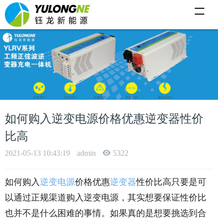
T
o
g
g
l
e
n
a
v
i
g
a
t
i
如何购入逆变电源价格优惠逆变器性价
o
n
比高
2021-05-13 10:43:19
admin
5322
如何购入
逆变电源
价格优惠
逆变器
性价比高只要是可
以通过正规渠道购入逆变电源，其实想要保证性价比
也并不是什么困难的事情。如果真的是想要挑选到合